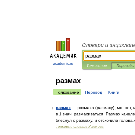
Словари и энциклоп
academic.ru
Толкования
Переводы
размах
Толкование
Перевод
Книги
размах
— размаха (размаху), мн. нет, 
1
в 1 знач. размахиваться. Размах качеле
блеснул с размаху, и отскочила голова
Толковый словарь Ушакова