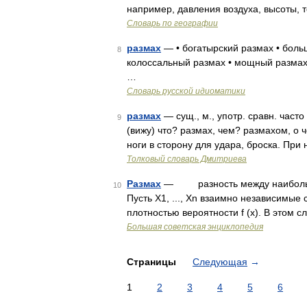
например, давления воздуха, высоты, 
Словарь по географии
размах
— • богатырский размах • боль
8
колоссальный размах • мощный размах
…
Словарь русской идиоматики
размах
— сущ., м., употр. сравн. част
9
(вижу) что? размах, чем? размахом, о 
ноги в сторону для удара, броска. Пр
Толковый словарь Дмитриева
Размах
— разность между наибольши
10
Пусть X1, ..., Xn взаимно независимые
плотностью вероятности f (x). В этом 
Большая советская энциклопедия
Страницы
Следующая
→
1
2
3
4
5
6