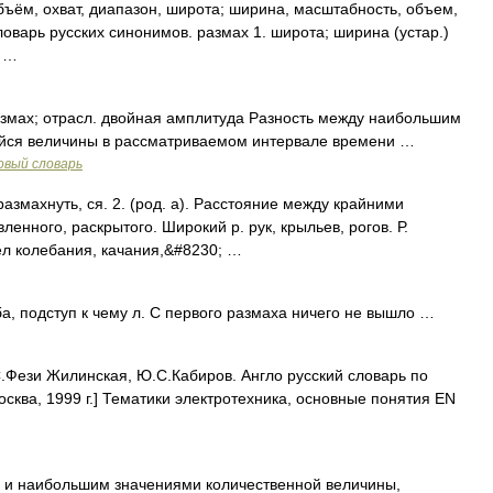
ъём, охват, диапазон, широта; ширина, масштабность, объем,
оварь русских синонимов. размах 1. широта; ширина (устар.)
с …
мах; отрасл. двойная амплитуда Разность между наибольшим
ся величины в рассматриваемом интервале времени …
овый словарь
размахнуть, ся. 2. (род. а). Расстояние между крайними
вленного, раскрытого. Широкий р. рук, крыльев, рогов. Р.
дел колебания, качания,&#8230; …
а, подступ к чему л. С первого размаха ничего не вышло …
.Фези Жилинская, Ю.С.Кабиров. Англо русский словарь по
осква, 1999 г.] Тематики электротехника, основные понятия EN
и наибольшим значениями количественной величины,