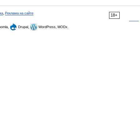
ка
,
Реклама на сайте
18+
omla,
Drupal,
WordPress, MODx.