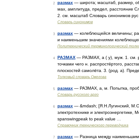
размах
— широта; масштаб, размер, об
2
мах, амплитуда, предел, расстояние Сл
2. см. масштаб Словарь синонимов ру
Словарь синонимов
размах
— колеблющейся величины; раз
3
и наименьшим значениями колеблющей
Политехнический терминологический толк
РАЗМАХ
— РАЗМАХ, а ( у), муж. 1. см. 
4
точками чего н. распростёртого, расста
плоскостей самолёта. 3. (род. а). Пре
Толковый словарь Ожегова
размах
— РАЗМАХ, а, м. Попытка, проб
5
Словарь русского арго
размах
— &mdash; [Я.Н.Лугинский, М.С
6
электротехнике и электроэнергетике, М
spanswingpeak to peak value …
Справочник технического переводчика
размах
— Разница между наименьшим 
7