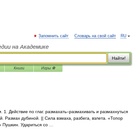
Запомнить сайт
Словарь на свой сайт
RU
едии на Академике
Найти!
Книги
Игры ⚽
м. 1. Действие по глаг. размахать–размахивать и размахнуться
й. Размах дубиной. || Сила взмаха, разбега, взлета. «Топор
.» Пушкин. Удариться со …