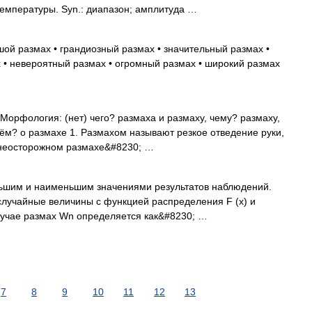
температуры. Syn.: диапазон; амплитуда …
шой размах • грандиозный размах • значительный размах •
 • невероятный размах • огромный размах • широкий размах
о Морфология: (нет) чего? размаха и размаху, чему? размаху,
чём? о размахе 1. Размахом называют резкое отведение руки,
и неосторожном размахе&#8230; …
м и наименьшим значениями результатов наблюдений.
 случайные величины с функцией распределения F (x) и
случае размах Wn определяется как&#8230; …
7
8
9
10
11
12
13